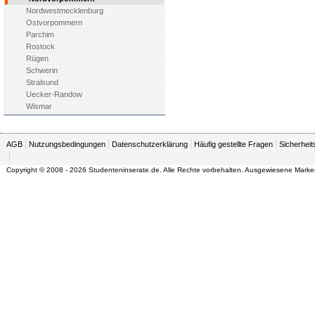
Nordwestmecklenburg
Ostvorpommern
Parchim
Rostock
Rügen
Schwerin
Stralsund
Uecker-Randow
Wismar
AGB
Nutzungsbedingungen
Datenschutzerklärung
Häufig gestellte Fragen
Sicherheit
Copyright © 2008 - 2026 Studenteninserate.de. Alle Rechte vorbehalten. Ausgewiesene Marke