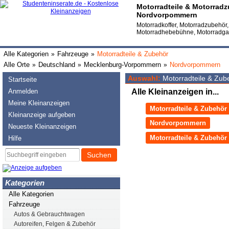
Motorradteile & Motorrad
Nordvorpommern
Motorradkoffer, Motorradzubehör
Motorradhebebühne, Motorradg
Alle Kategorien
Fahrzeuge
Motorradteile & Zubehör
»
»
Alle Orte
Deutschland
Mecklenburg-Vorpommern
Nordvorpommern
»
»
»
Auswahl:
Motorradteile & Zu
Startseite
Anmelden
Alle Kleinanzeigen in...
Meine Kleinanzeigen
Motorradteile & Zubehör
Kleinanzeige aufgeben
Nordvorpommern
Neueste Kleinanzeigen
Motorradteile & Zubehö
Hilfe
Suchen
Kategorien
Alle Kategorien
Fahrzeuge
Autos & Gebrauchtwagen
Autoreifen, Felgen & Zubehör