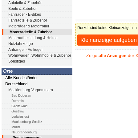
Autoteile & Zubehör
Boote & Zubehör
Fahrräder - E-Bikes
Fahrradteile & Zubehör
Motorräder & Motorroller
Derzeit sind keine Kleinanzeigen in
Motorradteile & Zubehör
Motorradbekleidung & Helme
Kleinanzeige aufgeben
Nutzfahrzeuge
Anhänger - Auflieger
Zeige
alle Anzeigen
der K
Wohnwagen, Wohnmobile & Zubehör
Sonstiges
Orte
Alle Bundesländer
Deutschland
Mecklenburg-Vorpommern
Bad Doberan
Demmin
Greifswald
Güstrow
Ludwigslust
Mecklenburg-Strelitz
Müritz
Neubrandenburg
Nordvorpommern