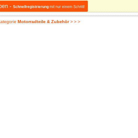
ben -
Schnellregistrierung
mit nur einem Schritt!
ategorie
Motorradteile & Zubehör
> > >