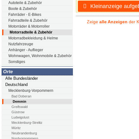
Autoteile & Zubehör
Kleinanzeige aufge
Boote & Zubehör
Fahrräder - E-Bikes
Fahrradteile & Zubehör
Zeige
alle Anzeigen
der K
Motorräder & Motorroller
Motorradteile & Zubehör
Motorradbekleidung & Helme
Nutzfahrzeuge
Anhänger - Auflieger
Wohnwagen, Wohnmobile & Zubehör
Sonstiges
Orte
Alle Bundesländer
Deutschland
Mecklenburg-Vorpommern
Bad Doberan
Demmin
Greifswald
Güstrow
Ludwigslust
Mecklenburg-Strelitz
Müritz
Neubrandenburg
Nordvorpommern