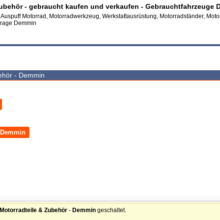
zubehör - gebraucht kaufen und verkaufen - Gebrauchtfahrzeuge
, Auspuff Motorrad, Motorradwerkzeug, Werkstattausrüstung, Motorradständer, Mot
arage Demmin
behör - Demmin
r Demmin
Motorradteile & Zubehör
-
Demmin
geschaltet.