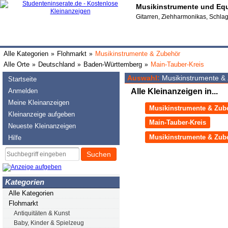
Musikinstrumente und Equ
Gitarren, Ziehharmonikas, Schlag
Alle Kategorien
Flohmarkt
Musikinstrumente & Zubehör
»
»
Alle Orte
Deutschland
Baden-Württemberg
Main-Tauber-Kreis
»
»
»
Auswahl:
Musikinstrumente & 
Startseite
Anmelden
Alle Kleinanzeigen in...
Meine Kleinanzeigen
Musikinstrumente & Zub
Kleinanzeige aufgeben
Main-Tauber-Kreis
Neueste Kleinanzeigen
Musikinstrumente & Zube
Hilfe
Suchen
Kategorien
Alle Kategorien
Flohmarkt
Antiquitäten & Kunst
Baby, Kinder & Spielzeug