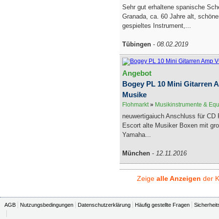
Sehr gut erhaltene spanische Sche
Granada, ca. 60 Jahre alt, schöne
gespieltes Instrument,...
Tübingen
-
08.02.2019
Angebot
Bogey PL 10 Mini Gitarren
Musike
Flohmarkt
»
Musikinstrumente & Eq
neuwertigaiuch Anschluss für CD 
Escort alte Musiker Boxen mit gr
Yamaha...
München
-
12.11.2016
Zeige
alle Anzeigen
der K
AGB
Nutzungsbedingungen
Datenschutzerklärung
Häufig gestellte Fragen
Sicherheit