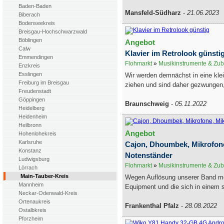
Baden-Baden
Mansfeld-Südharz
-
21.06.2023
Biberach
Bodenseekreis
Breisgau-Hochschwarzwald
Böblingen
Angebot
Calw
Klavier im Retrolook günsti
Emmendingen
Flohmarkt
»
Musikinstrumente & Zu
Enzkreis
Esslingen
Wir werden demnächst in eine kl
Freiburg im Breisgau
ziehen und sind daher gezwungen,
Freudenstadt
Göppingen
Braunschweig
-
05.11.2022
Heidelberg
Heidenheim
Heilbronn
Angebot
Hohenlohekreis
Karlsruhe
Cajon, Dhoumbek, Mikrofone
Konstanz
Notenständer
Ludwigsburg
Flohmarkt
»
Musikinstrumente & Zu
Lörrach
Main-Tauber-Kreis
Wegen Auflösung unserer Band mö
Mannheim
Equipment und die sich in einem s
Neckar-Odenwald-Kreis
Ortenaukreis
Frankenthal Pfalz
-
28.08.2022
Ostalbkreis
Pforzheim