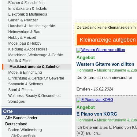
Bücher & Zeitschriften
Eintrittskarten & Tickets
Elektronik & Multimedia
Garten & Pflanzen
Haushalt & Haushaltsgeräte
Derzeit sind keine Kleinanzeigen in
Heimwerken & Bau
Hobby & Freizeit
Kleinanzeige aufgeben
Modellbau & Hobby
Kleidung & Accessoires
Maschinen, Werkzeuge & Geräte
Angebot
Musik & Filme
Western Gitarre von clifton
Musikinstrumente & Zubehör
Flohmarkt
»
Musikinstrumente & Zu
Möbel & Einrichtung
Die Gitarre ist noch einwandfrei
Einrichtung & Geräte für Gewerbe
Sammeln & Seltenes
Emden
-
16.02.2024
Sport & Fitness
Wellness, Beauty & Gesundheit
Sonstiges
Angebot
Orte
E Piano von KORG
Alle Bundesländer
Flohmarkt
»
Musikinstrumente & Zu
Deutschland
Ich biete ein altes E Piano von 
Baden-Württemberg
(VB) an. Ich...
Alb-Donau-Kreis