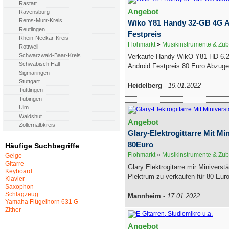
Rastatt
Angebot
Ravensburg
Rems-Murr-Kreis
Wiko Y81 Handy 32-GB 4G A
Reutlingen
Festpreis
Rhein-Neckar-Kreis
Flohmarkt
»
Musikinstrumente & Zu
Rottweil
Schwarzwald-Baar-Kreis
Verkaufe Handy WikO Y81 HD 6.
Schwäbisch Hall
Android Festpreis 80 Euro Abzugeb
Sigmaringen
Stuttgart
Heidelberg
-
19.01.2022
Tuttlingen
Tübingen
Ulm
Waldshut
Angebot
Zollernalbkreis
Glary-Elektrogittarre Mit Mi
80Euro
Häufige Suchbegriffe
Flohmarkt
»
Musikinstrumente & Zu
Geige
Gitarre
Glary Elektrogitarre mir Miniverst
Keyboard
Plektrum zu verkaufen für 80 Euro
Klavier
Saxophon
Schlagzeug
Mannheim
-
17.01.2022
Yamaha Flügelhorn 631 G
Zither
Angebot