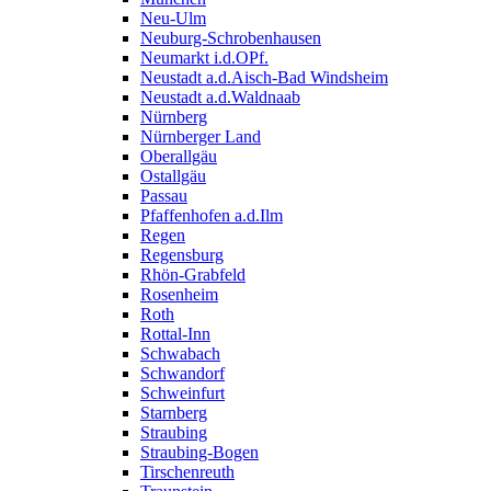
Neu-Ulm
Neuburg-Schrobenhausen
Neumarkt i.d.OPf.
Neustadt a.d.Aisch-Bad Windsheim
Neustadt a.d.Waldnaab
Nürnberg
Nürnberger Land
Oberallgäu
Ostallgäu
Passau
Pfaffenhofen a.d.Ilm
Regen
Regensburg
Rhön-Grabfeld
Rosenheim
Roth
Rottal-Inn
Schwabach
Schwandorf
Schweinfurt
Starnberg
Straubing
Straubing-Bogen
Tirschenreuth