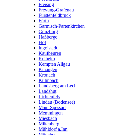
Freising
Freyung-Grafenau
Fürstenfeldbruck
Fürth
Garmisch-Partenkirchen
Günzburg
Haßberge
Hof
Ingolstadt
Kaufbeuren
Kelheim
Kempten Allgäu
Kitzingen
Kronach
Kulmbach
Landsberg am Lech
Landshut
Lichtenfels
Lindau (Bodensee)
Main-Spessart
Memmingen
Miesbach
Miltenberg
Mühldorf a.Inn
München