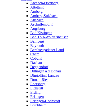
Aichach-Friedberg
Altötting
Amberg
Amberg-Sulzbach
Ansbach
Aschaffenburg
Augsburg
Bad Kissingen
Bad Tölz-Wolfratshausen
Bamberg
Bayreuth
Berchtesgadener Land
Cham
Coburg
Dachau
Deggendorf
Dillingen a.d.Donau
Dingolfing-Landau
Donau-Ries
Ebersberg
Eichstätt
Erding
Erlangen
Erlangen-Höchstadt
Forchheim