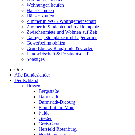
Wohnungen kaufen
Häuser mieten
Häuser kaufen
Zimmer in WG / Wohngemeinschaft
Zimmer in Studentenheim / Heimplatz
Zwischenmiete und Wohnen auf Zeit
Garagen, Stellplätze und Lagerräume
Gewerbeimmobilien
Grundstücke, Baugründe & Gärten
Landwirtschaft & Forstwirtschaft
Sonstiges
Orte
Alle Bundesländer
Deutschland
Hessen
Bergstraße
Darmstadt
Darmstadt-Dieburg
Frankfurt am Main
Fulda
Gießen
Groß-Gerau
Hersfeld-Rotenburg
Hochtaunuskreis