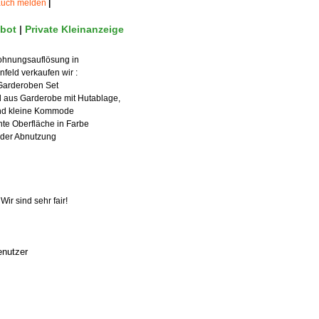
auch melden
|
bot
|
Private Kleinanzeige
hnungsauflösung in
feld verkaufen wir :
 Garderoben Set
 aus Garderobe mit Hutablage,
nd kleine Kommode
hte Oberfläche in Farbe
der Abnutzung
 sind sehr fair!
enutzer