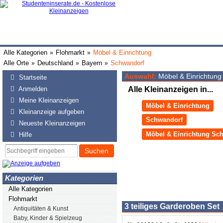
Alle Kategorien
Flohmarkt
Möbel & Einrichtung
»
»
Alle Orte
Deutschland
Bayern
Schwandorf
»
»
»
Auswahl:
Möbel & Einrichtung
Startseite
Anmelden
Alle Kleinanzeigen in...
Meine Kleinanzeigen
Möbel & Einrichtung
Kleinanzeige aufgeben
Schwandorf
Neueste Kleinanzeigen
Möbel & Einrichtung Sc
Hilfe
Suchen
Kategorien
Alle Kategorien
Flohmarkt
3 teiliges Garderoben Set
Antiquitäten & Kunst
Baby, Kinder & Spielzeug