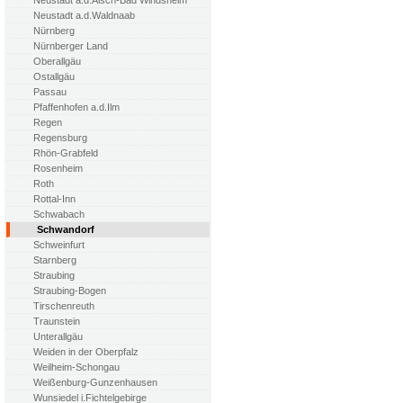
Neustadt a.d.Aisch-Bad Windsheim
Neustadt a.d.Waldnaab
Nürnberg
Nürnberger Land
Oberallgäu
Ostallgäu
Passau
Pfaffenhofen a.d.Ilm
Regen
Regensburg
Rhön-Grabfeld
Rosenheim
Roth
Rottal-Inn
Schwabach
Schwandorf
Schweinfurt
Starnberg
Straubing
Straubing-Bogen
Tirschenreuth
Traunstein
Unterallgäu
Weiden in der Oberpfalz
Weilheim-Schongau
Weißenburg-Gunzenhausen
Wunsiedel i.Fichtelgebirge