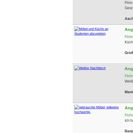
Pino
Gesc
Aac
Ang
Floh
Küch
Grei
Ang
Floh
Weiße
Man
Ang
Floh
Ich h
Rend