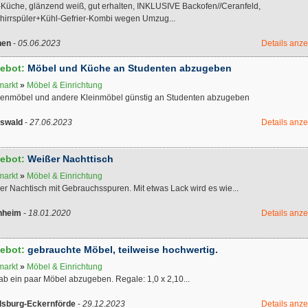
-Küche, glänzend weiß, gut erhalten, INKLUSIVE Backofen//Ceranfeld,
hirrspüler+Kühl-Gefrier-Kombi wegen Umzug...
hen
-
05.06.2023
Details anz
ebot:
Möbel und Küche an Studenten abzugeben
markt
»
Möbel & Einrichtung
enmöbel und andere Kleinmöbel günstig an Studenten abzugeben
fswald
-
27.06.2023
Details anz
ebot:
Weißer Nachttisch
markt
»
Möbel & Einrichtung
r Nachtisch mit Gebrauchsspuren. Mit etwas Lack wird es wie...
nheim
-
18.01.2020
Details anz
ebot:
gebrauchte Möbel, teilweise hochwertig.
markt
»
Möbel & Einrichtung
ab ein paar Möbel abzugeben. Regale: 1,0 x 2,10...
sburg-Eckernförde
-
29.12.2023
Details anz