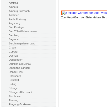
Altötting
Amberg
Amberg-Sulzbach
Ansbach
Zum Vergrößern der Bilder klicken Sie b
Aschaffenburg
Augsburg
Bad Kissingen
Bad Tölz-Wolfratshausen
Bamberg
Bayreuth
Berchtesgadener Land
Cham
Coburg
Dachau
Deggendorf
Dillingen a.d.Donau
Dingolfing-Landau
Donau-Ries
Ebersberg
Eichstätt
Erding
Erlangen
Erlangen-Höchstadt
Forchheim
Freising
Freyung-Grafenau