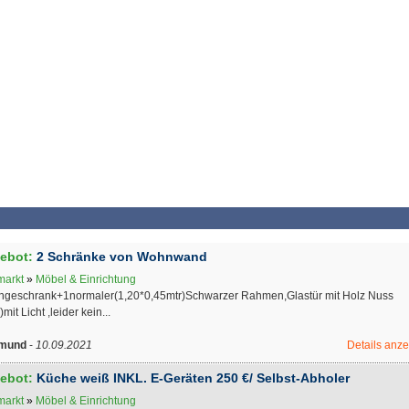
ebot:
2 Schränke von Wohnwand
markt
»
Möbel & Einrichtung
ngeschrank+1normaler(1,20*0,45mtr)Schwarzer Rahmen,Glastür mit Holz Nuss
)mit Licht ,leider kein...
tmund
-
10.09.2021
Details anz
ebot:
Küche weiß INKL. E-Geräten 250 €/ Selbst-Abholer
markt
»
Möbel & Einrichtung