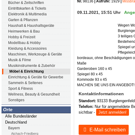
Nr.
98136
| Aufrufe:
1929
|
Missbr
Bücher & Zeitschriften
Eintrittskarten & Tickets
09.11.2021, 15:51 Uhr
Ange
Elektronik & Multimedia
Garten & Pflanzen
Wegen Wo
Haushalt & Haushaltsgeräte
Burglengen
Heimwerken & Bau
3 teiliges
Hobby & Freizeit
Bestehend
Modellbau & Hobby
Spiegel u
Kleidung & Accessoires
Pflegeleic
Maschinen, Werkzeuge & Geräte
bordeaux, ohne Beschädigungen o
Musik & Filme
Maße
Musikinstrumente & Zubehör
Garderoben 160 x 45
Möbel & Einrichtung
Spiegel 80 x 45
Einrichtung & Geräte für Gewerbe
Kommode 93 x 45
Sammeln & Seltenes
MACHEN SIE UNS EIN ANGEBOT! Wir
Sport & Fitness
Kontaktinformationen
Wellness, Beauty & Gesundheit
Sonstiges
Standort:
93133 Burglengenfeld
Telefon:
Nur für angemeldete B
Orte
sichtbar -
Jetzt anmelden!
Alle Bundesländer
Deutschland
Bayern
E-Mail schreiben
Aichach-Friedberg