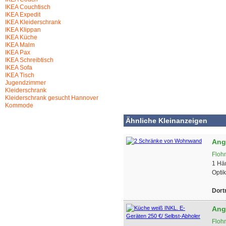
IKEA Couchtisch
IKEA Expedit
IKEA Kleiderschrank
IKEA Klippan
IKEA Küche
IKEA Malm
IKEA Pax
IKEA Schreibtisch
IKEA Sofa
IKEA Tisch
Jugendzimmer
Kleiderschrank
Kleiderschrank gesucht Hannover
Kommode
Ähnliche Kleinanzeigen
Ang
Floh
1 Hä
Optik
Dor
Ang
Floh