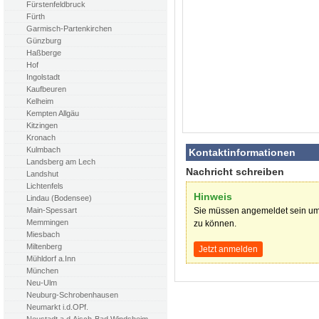
Fürstenfeldbruck
Fürth
Garmisch-Partenkirchen
Günzburg
Haßberge
Hof
Ingolstadt
Kaufbeuren
Kelheim
Kempten Allgäu
Kitzingen
Kronach
Kulmbach
Kontaktinformationen
Landsberg am Lech
Nachricht schreiben
Landshut
Lichtenfels
Hinweis
Lindau (Bodensee)
Sie müssen angemeldet sein um
Main-Spessart
Memmingen
zu können.
Miesbach
Miltenberg
Jetzt anmelden
Mühldorf a.Inn
München
Neu-Ulm
Neuburg-Schrobenhausen
Neumarkt i.d.OPf.