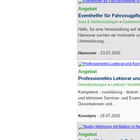
Angebot
Eventhelfer für Fahrzeugpfl
Jobs & Stellenanzeigen
»
Gastronom
Hallo, für eine Veranstaltung auf
Hannover suchen wir motivierte u
Unterstützung....
Hannover
-
23.07.2026
Angebot
Professionelles Lektorat un
Dienstleistungen
»
Lektorat / Korrek
Kompetent - zuverlässig - diskret -
und lektoriere Seminar- und Exam
Dissertationen und...
Konstanz
-
18.07.2026
Angebot