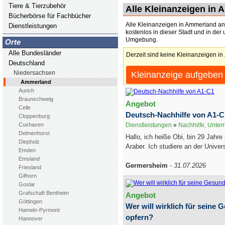
Tiere & Tierzubehör
Alle Kleinanzeigen in
Bücherbörse für Fachbücher
Alle Kleinanzeigen in Ammerland an
Dienstleistungen
kostenlos in dieser Stadt und in der
Umgebung.
Orte
Alle Bundesländer
Derzeit sind keine Kleinanzeigen in
Deutschland
Niedersachsen
Kleinanzeige aufgeben
Ammerland
Aurich
Braunschweig
Angebot
Celle
Deutsch-Nachhilfe von A1-C
Cloppenburg
Cuxhaven
Dienstleistungen
»
Nachhilfe, Unterr
Delmenhorst
Hallo, ich heiße Obi, bin 29 Jahre
Diepholz
Araber. Ich studiere an der Universi
Emden
Emsland
Germersheim
-
31.07.2026
Friesland
Gifhorn
Goslar
Grafschaft Bentheim
Angebot
Göttingen
Wer will wirklich für seine 
Hameln-Pyrmont
opfern?
Hannover