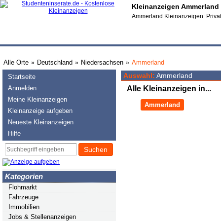
Kleinanzeigen Ammerland -
Ammerland Kleinanzeigen: Privat
Alle Orte
Deutschland
Niedersachsen
Ammerland
»
»
»
Auswahl:
Ammerland
Startseite
Anmelden
Alle Kleinanzeigen in...
Meine Kleinanzeigen
Ammerland
Kleinanzeige aufgeben
Neueste Kleinanzeigen
Hilfe
Suchen
Kategorien
Flohmarkt
Fahrzeuge
Immobilien
Jobs & Stellenanzeigen