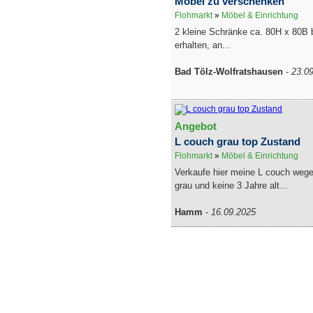
Möbel zu verschenken
Flohmarkt
»
Möbel & Einrichtung
2 kleine Schränke ca. 80H x 80B 
erhalten, an...
Bad Tölz-Wolfratshausen
-
23.0
Angebot
L couch grau top Zustand
Flohmarkt
»
Möbel & Einrichtung
Verkaufe hier meine L couch weg
grau und keine 3 Jahre alt...
Hamm
-
16.09.2025