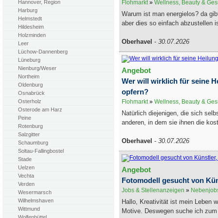
Hannover, Region
Flohmarkt
»
Wellness, Beauty & Ges
Harburg
Warum ist man energielos? da gibt
Helmstedt
aber dies so einfach abzustellen is
Hildesheim
Holzminden
Oberhavel
-
30.07.2026
Leer
Lüchow-Dannenberg
Lüneburg
Nienburg/Weser
Angebot
Northeim
Wer will wirklich für seine H
Oldenburg
opfern?
Osnabrück
Osterholz
Flohmarkt
»
Wellness, Beauty & Ges
Osterode am Harz
Natürlich diejenigen, die sich selb
Peine
anderen, in dem sie ihnen die kost
Rotenburg
Salzgitter
Oberhavel
-
30.07.2026
Schaumburg
Soltau-Fallingbostel
Stade
Uelzen
Angebot
Vechta
Fotomodell gesucht von Kü
Verden
Jobs & Stellenanzeigen
»
Nebenjobs
Wesermarsch
Wilhelmshaven
Hallo, Kreativität ist mein Leben
Wittmund
Motive. Deswegen suche ich zum 
Wolfenbüttel