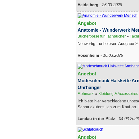
Heidelberg
-
26.03.2026
Angebot
Anatomie - Wunderwerk Me
Bücherbörse für Fachbücher
»
Fachb
Neuwertig - unbelesen Ausgabe 2
Rosenheim
-
16.03.2026
Angebot
Modeschmuck Halskette Ar
Ohrhänger
Flohmarkt
»
Kleidung & Accessoires
Ich biete hier verschiedene unbe
Schmuckutensilien zum Kauf an. E
Landau in der Pfalz
-
04.03.2026
Angebot