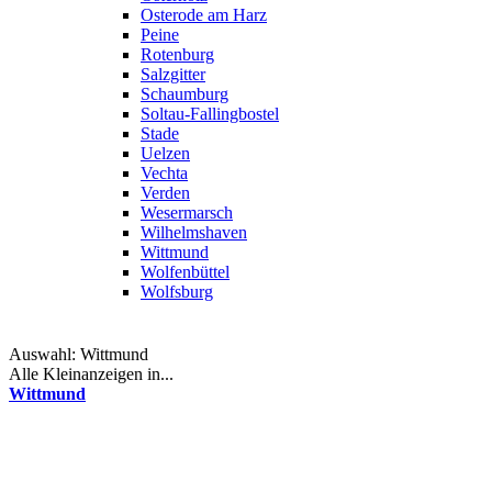
Osterode am Harz
Peine
Rotenburg
Salzgitter
Schaumburg
Soltau-Fallingbostel
Stade
Uelzen
Vechta
Verden
Wesermarsch
Wilhelmshaven
Wittmund
Wolfenbüttel
Wolfsburg
Auswahl:
Wittmund
Alle Kleinanzeigen in...
Wittmund