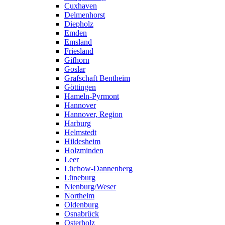
Cuxhaven
Delmenhorst
Diepholz
Emden
Emsland
Friesland
Gifhorn
Goslar
Grafschaft Bentheim
Göttingen
Hameln-Pyrmont
Hannover
Hannover, Region
Harburg
Helmstedt
Hildesheim
Holzminden
Leer
Lüchow-Dannenberg
Lüneburg
Nienburg/Weser
Northeim
Oldenburg
Osnabrück
Osterholz