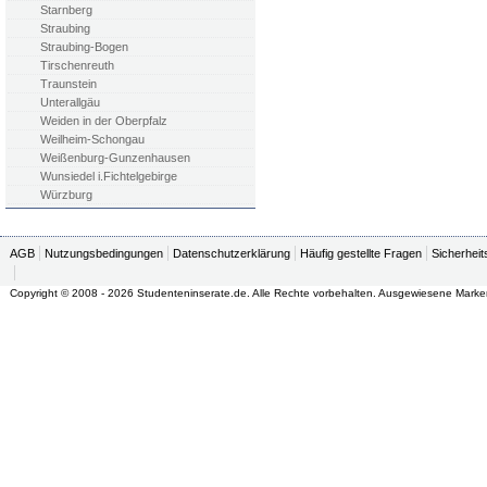
Starnberg
Straubing
Straubing-Bogen
Tirschenreuth
Traunstein
Unterallgäu
Weiden in der Oberpfalz
Weilheim-Schongau
Weißenburg-Gunzenhausen
Wunsiedel i.Fichtelgebirge
Würzburg
AGB
Nutzungsbedingungen
Datenschutzerklärung
Häufig gestellte Fragen
Sicherheit
Copyright © 2008 - 2026 Studenteninserate.de. Alle Rechte vorbehalten. Ausgewiesene Marke