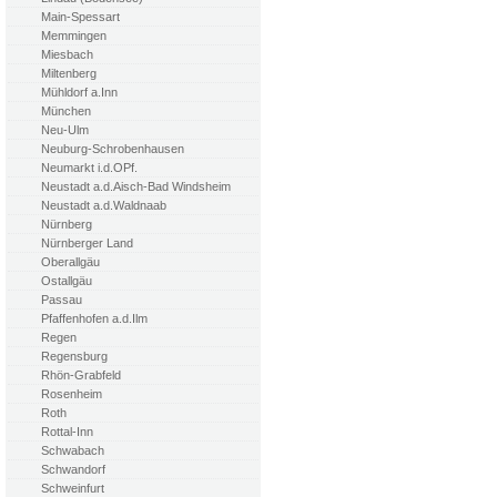
Main-Spessart
Memmingen
Miesbach
Miltenberg
Mühldorf a.Inn
München
Neu-Ulm
Neuburg-Schrobenhausen
Neumarkt i.d.OPf.
Neustadt a.d.Aisch-Bad Windsheim
Neustadt a.d.Waldnaab
Nürnberg
Nürnberger Land
Oberallgäu
Ostallgäu
Passau
Pfaffenhofen a.d.Ilm
Regen
Regensburg
Rhön-Grabfeld
Rosenheim
Roth
Rottal-Inn
Schwabach
Schwandorf
Schweinfurt