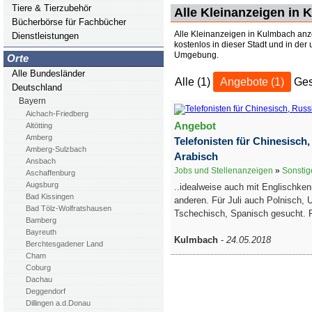
Tiere & Tierzubehör
Alle Kleinanzeigen in
Bücherbörse für Fachbücher
Alle Kleinanzeigen in Kulmbach anze
Dienstleistungen
kostenlos in dieser Stadt und in der
Umgebung.
Orte
Alle Bundesländer
Alle (1)
Angebote (1)
Ges
Deutschland
Bayern
Aichach-Friedberg
Angebot
Altötting
Amberg
Telefonisten für Chinesisch,
Amberg-Sulzbach
Arabisch
Ansbach
Jobs und Stellenanzeigen
»
Sonstig
Aschaffenburg
Augsburg
..idealweise auch mit Englischken
Bad Kissingen
anderen. Für Juli auch Polnisch, 
Bad Tölz-Wolfratshausen
Tschechisch, Spanisch gesucht. R
Bamberg
Bayreuth
Kulmbach
-
24.05.2018
Berchtesgadener Land
Cham
Coburg
Dachau
Deggendorf
Dillingen a.d.Donau