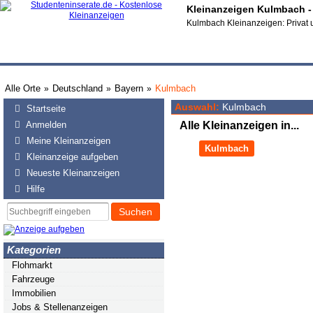
Kleinanzeigen Kulmbach - 
Kulmbach Kleinanzeigen: Privat 
Alle Orte
Deutschland
Bayern
Kulmbach
»
»
»
Auswahl:
Kulmbach
Startseite
Anmelden
Alle Kleinanzeigen in...
Meine Kleinanzeigen
Kulmbach
Kleinanzeige aufgeben
Neueste Kleinanzeigen
Hilfe
Suchen
Kategorien
Flohmarkt
Fahrzeuge
Immobilien
Jobs & Stellenanzeigen