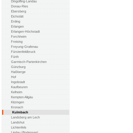
Dingolfing-Landau
Donau-Ries
Ebersberg
Eichstätt
Erding
Erlangen
Erlangen-Höchstadt
Forchheim
Freising
Freyung-Grafenau
Fürstenfeldbruck
Fürth
Garmisch-Partenkirchen
Günzburg
Haßberge
Hof
Ingolstadt
Kaufbeuren
Kelheim
Kempten Allgäu
Kitzingen
Kronach
Kulmbach
Landsberg am Lech
Landshut
Lichtenfels
Lindau (Bodensee)