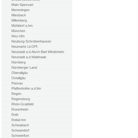
Main-Spessart
Memmingen
Miesbach
Miltenberg
Mühldorf a.Inn
München
Neu-Ulm
Neuburg-Schrobenhausen
Neumarkt i.d.OPf.
Neustadt a.d.Aisch-Bad Windsheim
Neustadt a.d.Waldnaab
Nürnberg
Nürnberger Land
Oberallgäu
Ostallgäu
Passau
Pfaffenhofen a.d.Ilm
Regen
Regensburg
Rhön-Grabfeld
Rosenheim
Roth
Rottal-Inn
Schwabach
Schwandorf
Schweinfurt