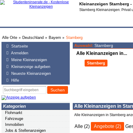
Kleinanzeigen Starnberg -
Starnberg Kleinanzeigen: Privat 
Alle Orte
Deutschland
Bayern
Starnberg
»
»
»
Auswahl:
Starnberg
Startseite
Anmelden
Alle Kleinanzeigen in...
Meine Kleinanzeigen
Starnberg
Kleinanzeige aufgeben
Neueste Kleinanzeigen
Hilfe
Suchen
Kategorien
Alle Kleinanzeigen in Sta
Flohmarkt
Alle Kleinanzeigen in Starnberg anz
Fahrzeuge
Immobilien
Alle (2)
Angebote (2)
Ges
Jobs & Stellenanzeigen