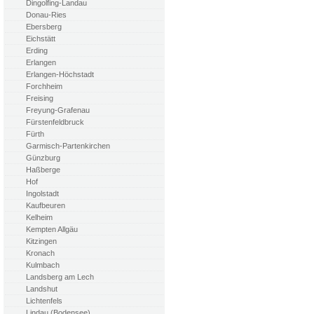
Dingolfing-Landau
Donau-Ries
Ebersberg
Eichstätt
Erding
Erlangen
Erlangen-Höchstadt
Forchheim
Freising
Freyung-Grafenau
Fürstenfeldbruck
Fürth
Garmisch-Partenkirchen
Günzburg
Haßberge
Hof
Ingolstadt
Kaufbeuren
Kelheim
Kempten Allgäu
Kitzingen
Kronach
Kulmbach
Landsberg am Lech
Landshut
Lichtenfels
Lindau (Bodensee)