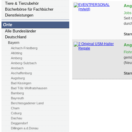
Tiere & Tierzubehör
Ang
Bücherbörse für Fachbücher
Jobs
Dienstleistungen
Seit
durch
Orte
Alle Bundesländer
Star
Deutschland
Bayern
Ang
Aichach-Friedberg
Floh
Altötting
gemä
Amberg
(Neup
Amberg-Sulzbach
Ansbach
Star
Aschaffenburg
Augsburg
Bad Kissingen
Bad Tölz-Wolfratshausen
Bamberg
Bayreuth
Berchtesgadener Land
Cham
Coburg
Dachau
Deggendorf
Dillingen a.d.Donau