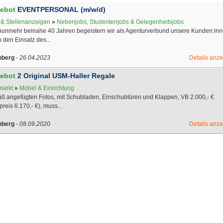
ebot
EVENTPERSONAL (m/w/d)
 & Stellenanzeigen
»
Nebenjobs, Studentenjobs & Gelegenheitsjobs
 nunmehr beinahe 40 Jahren begeistern wir als Agenturverbund unsere Kunden:in
 den Einsatz des...
nberg
-
26.04.2023
Details anz
ebot
2 Original USM-Haller Regale
markt
»
Möbel & Einrichtung
ß angefügten Fotos, mit Schubladen, Einschubtüren und Klappen, VB 2.000,- €
reis 6.170,- €), muss...
nberg
-
08.09.2020
Details anz