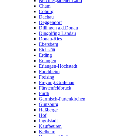
Berchtesgadener Land
Cham
Coburg
Dachau
Deggendorf
Dillingen a.d.Donau
Dingolfing-Landau
Donau-Ries
Ebersberg
Eichstätt
Erding
Erlangen
Erlangen-Höchstadt
Forchheim
Freising
Freyung-Grafenau
Fürstenfeldbruck
Fürth
Garmisch-Partenkirchen
Günzburg
Haßberge
Hof
Ingolstadt
Kaufbeuren
Kelheim