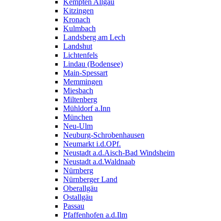
Kempten Allgäu
Kitzingen
Kronach
Kulmbach
Landsberg am Lech
Landshut
Lichtenfels
Lindau (Bodensee)
Main-Spessart
Memmingen
Miesbach
Miltenberg
Mühldorf a.Inn
München
Neu-Ulm
Neuburg-Schrobenhausen
Neumarkt i.d.OPf.
Neustadt a.d.Aisch-Bad Windsheim
Neustadt a.d.Waldnaab
Nürnberg
Nürnberger Land
Oberallgäu
Ostallgäu
Passau
Pfaffenhofen a.d.Ilm