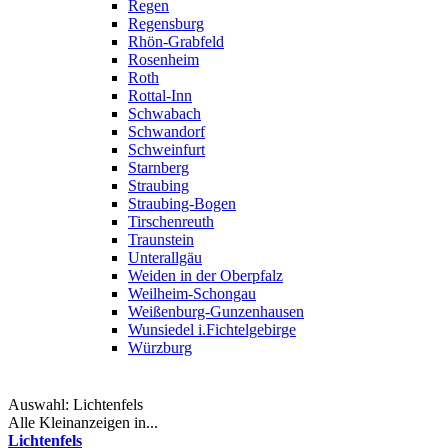
Regen
Regensburg
Rhön-Grabfeld
Rosenheim
Roth
Rottal-Inn
Schwabach
Schwandorf
Schweinfurt
Starnberg
Straubing
Straubing-Bogen
Tirschenreuth
Traunstein
Unterallgäu
Weiden in der Oberpfalz
Weilheim-Schongau
Weißenburg-Gunzenhausen
Wunsiedel i.Fichtelgebirge
Würzburg
Auswahl:
Lichtenfels
Alle Kleinanzeigen in...
Lichtenfels