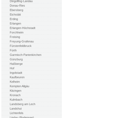
Dingolfing-Landau
Donau-Ries
Ebersberg
Eichstätt
Erding
Erlangen
Erlangen-Höchstadt
Forchheim
Freising
Freyung-Grafenau
Fürstenfeldbruck
Fürth
Garmisch-Partenkirchen
Günzburg
Haßberge
Hof
Ingolstadt
Kaufbeuren
Kelheim
Kempten Allgäu
Kitzingen
Kronach
Kulmbach
Landsberg am Lech
Landshut
Lichtenfels
Lindau (Bodensee)