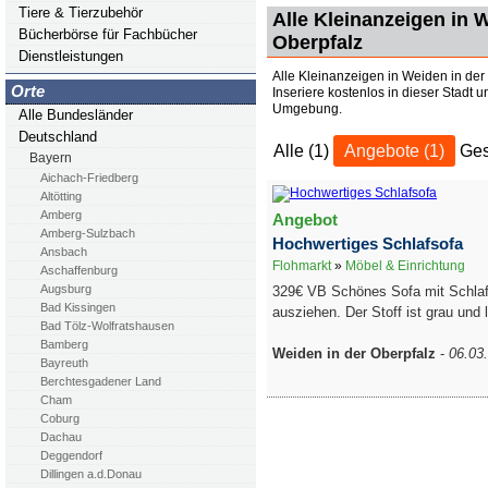
Tiere & Tierzubehör
Alle Kleinanzeigen in 
Bücherbörse für Fachbücher
Oberpfalz
Dienstleistungen
Alle Kleinanzeigen in Weiden in der
Orte
Inseriere kostenlos in dieser Stadt u
Umgebung.
Alle Bundesländer
Deutschland
Alle (1)
Angebote (1)
Ges
Bayern
Aichach-Friedberg
Altötting
Amberg
Angebot
Amberg-Sulzbach
Hochwertiges Schlafsofa
Ansbach
Flohmarkt
»
Möbel & Einrichtung
Aschaffenburg
Augsburg
329€ VB Schönes Sofa mit Schlaf
Bad Kissingen
ausziehen. Der Stoff ist grau und l
Bad Tölz-Wolfratshausen
Bamberg
Weiden in der Oberpfalz
-
06.03
Bayreuth
Berchtesgadener Land
Cham
Coburg
Dachau
Deggendorf
Dillingen a.d.Donau