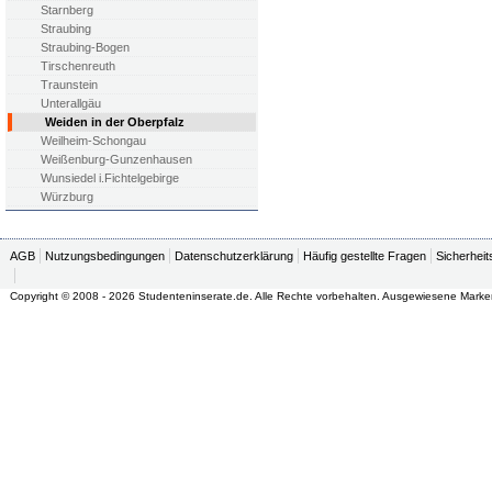
Starnberg
Straubing
Straubing-Bogen
Tirschenreuth
Traunstein
Unterallgäu
Weiden in der Oberpfalz
Weilheim-Schongau
Weißenburg-Gunzenhausen
Wunsiedel i.Fichtelgebirge
Würzburg
AGB
Nutzungsbedingungen
Datenschutzerklärung
Häufig gestellte Fragen
Sicherheit
Copyright © 2008 - 2026 Studenteninserate.de. Alle Rechte vorbehalten. Ausgewiesene Marke