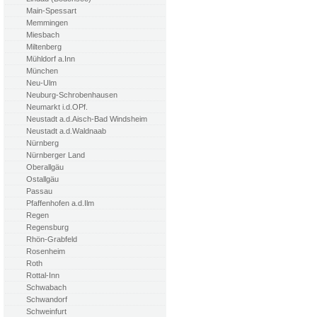
Main-Spessart
Memmingen
Miesbach
Miltenberg
Mühldorf a.Inn
München
Neu-Ulm
Neuburg-Schrobenhausen
Neumarkt i.d.OPf.
Neustadt a.d.Aisch-Bad Windsheim
Neustadt a.d.Waldnaab
Nürnberg
Nürnberger Land
Oberallgäu
Ostallgäu
Passau
Pfaffenhofen a.d.Ilm
Regen
Regensburg
Rhön-Grabfeld
Rosenheim
Roth
Rottal-Inn
Schwabach
Schwandorf
Schweinfurt