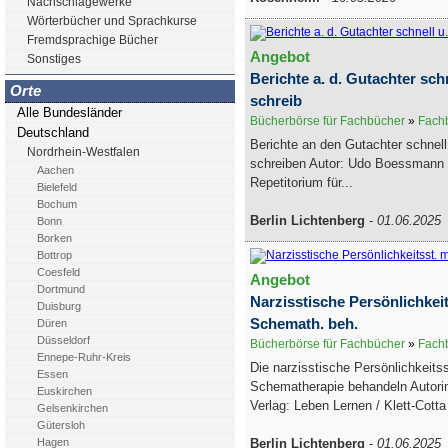
Nachschlagewerke
Wörterbücher und Sprachkurse
Fremdsprachige Bücher
Angebot
Sonstiges
Berichte a. d. Gutachter schn
Orte
schreib
Alle Bundesländer
Bücherbörse für Fachbücher
»
Fachb
Deutschland
Berichte an den Gutachter schnell
Nordrhein-Westfalen
schreiben Autor: Udo Boessman
Aachen
Repetitorium für...
Bielefeld
Bochum
Berlin Lichtenberg
-
01.06.2025
Bonn
Borken
Bottrop
Coesfeld
Angebot
Dortmund
Narzisstische Persönlichkeit
Duisburg
Schemath. beh.
Düren
Düsseldorf
Bücherbörse für Fachbücher
»
Fachb
Ennepe-Ruhr-Kreis
Die narzisstische Persönlichkeits
Essen
Schematherapie behandeln Autor
Euskirchen
Verlag: Leben Lernen / Klett-Cott
Gelsenkirchen
Gütersloh
Berlin Lichtenberg
-
01.06.2025
Hagen