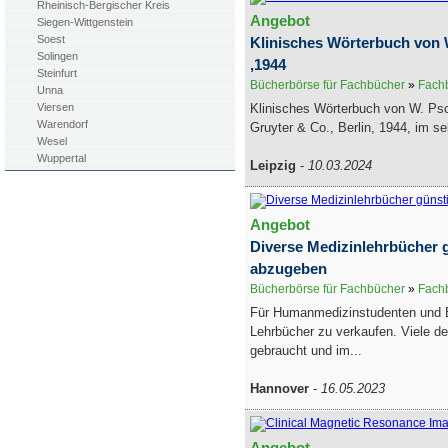
Rheinisch-Bergischer Kreis
Angebot
Siegen-Wittgenstein
Soest
Klinisches Wörterbuch von
Solingen
,1944
Steinfurt
Bücherbörse für Fachbücher
»
Fachb
Unna
Klinisches Wörterbuch von W. Ps
Viersen
Warendorf
Gruyter & Co., Berlin, 1944, im seh
Wesel
Wuppertal
Leipzig
-
10.03.2024
Angebot
Diverse Medizinlehrbücher 
abzugeben
Bücherbörse für Fachbücher
»
Fachb
Für Humanmedizinstudenten und B
Lehrbücher zu verkaufen. Viele d
gebraucht und im...
Hannover
-
16.05.2023
Angebot