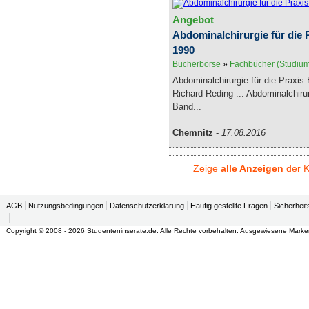
Angebot
Abdominalchirurgie für die 
1990
Bücherbörse
»
Fachbücher (Studiu
Abdominalchirurgie für die Praxis
Richard Reding ... Abdominalchirur
Band...
Chemnitz
-
17.08.2016
Zeige
alle Anzeigen
der K
AGB
Nutzungsbedingungen
Datenschutzerklärung
Häufig gestellte Fragen
Sicherheit
Copyright © 2008 - 2026 Studenteninserate.de. Alle Rechte vorbehalten. Ausgewiesene Marke