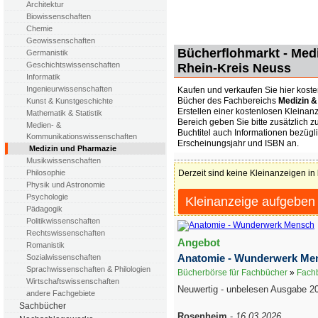
Architektur
Biowissenschaften
Chemie
Geowissenschaften
Bücherflohmarkt - Med
Germanistik
Geschichtswissenschaften
Rhein-Kreis Neuss
Informatik
Ingenieurwissenschaften
Kaufen und verkaufen Sie hier kost
Bücher des Fachbereichs
Medizin 
Kunst & Kunstgeschichte
Erstellen einer kostenlosen Kleinan
Mathematik & Statistik
Bereich geben Sie bitte zusätzlich z
Medien- &
Buchtitel auch Informationen bezügli
Kommunikationswissenschaften
Erscheinungsjahr und ISBN an.
Medizin und Pharmazie
Musikwissenschaften
Derzeit sind keine Kleinanzeigen in
Philosophie
Physik und Astronomie
Psychologie
Kleinanzeige aufgeben
Pädagogik
Politikwissenschaften
Rechtswissenschaften
Angebot
Romanistik
Anatomie - Wunderwerk Me
Sozialwissenschaften
Sprachwissenschaften & Philologien
Bücherbörse für Fachbücher
»
Fachb
Wirtschaftswissenschaften
Neuwertig - unbelesen Ausgabe 2
andere Fachgebiete
Sachbücher
Rosenheim
-
16.03.2026