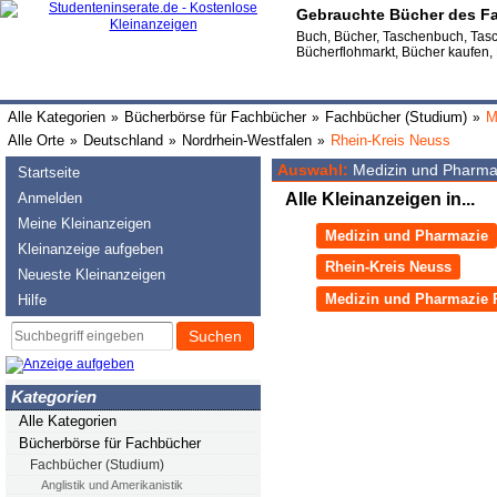
Gebrauchte Bücher des Fa
Buch, Bücher, Taschenbuch, Tasc
Bücherflohmarkt, Bücher kaufen,
Alle Kategorien
Bücherbörse für Fachbücher
Fachbücher (Studium)
M
»
»
»
Alle Orte
Deutschland
Nordrhein-Westfalen
Rhein-Kreis Neuss
»
»
»
Auswahl:
Medizin und Pharmaz
Startseite
Anmelden
Alle Kleinanzeigen in...
Meine Kleinanzeigen
Medizin und Pharmazie
Kleinanzeige aufgeben
Rhein-Kreis Neuss
Neueste Kleinanzeigen
Medizin und Pharmazie 
Hilfe
Suchen
Kategorien
Alle Kategorien
Bücherbörse für Fachbücher
Fachbücher (Studium)
Anglistik und Amerikanistik