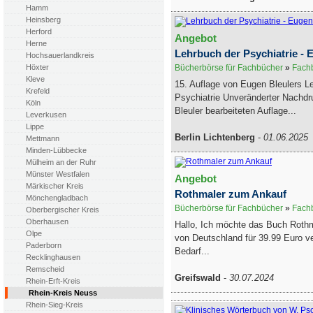
Hamm
Heinsberg
Herford
Angebot
Herne
Lehrbuch der Psychiatrie - 
Hochsauerlandkreis
Bücherbörse für Fachbücher
»
Fachb
Höxter
Kleve
15. Auflage von Eugen Bleulers L
Krefeld
Psychiatrie Unveränderter Nachd
Köln
Bleuler bearbeiteten Auflage...
Leverkusen
Lippe
Berlin Lichtenberg
-
01.06.2025
Mettmann
Minden-Lübbecke
Mülheim an der Ruhr
Münster Westfalen
Angebot
Märkischer Kreis
Rothmaler zum Ankauf
Mönchengladbach
Bücherbörse für Fachbücher
»
Fachb
Oberbergischer Kreis
Oberhausen
Hallo, Ich möchte das Buch Rothm
Olpe
von Deutschland für 39.99 Euro v
Paderborn
Bedarf...
Recklinghausen
Remscheid
Greifswald
-
30.07.2024
Rhein-Erft-Kreis
Rhein-Kreis Neuss
Rhein-Sieg-Kreis