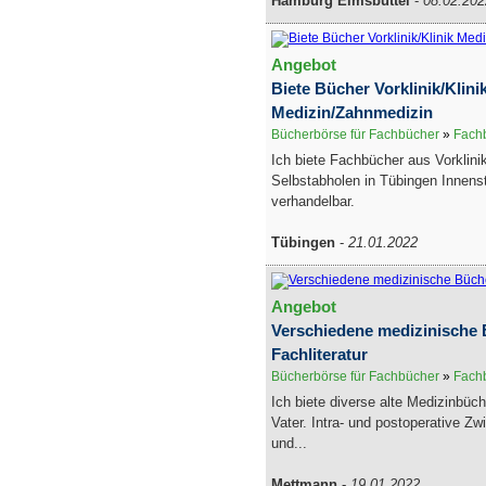
Hamburg Eimsbüttel
-
08.02.202
Angebot
Biete Bücher Vorklinik/Klini
Medizin/Zahnmedizin
Bücherbörse für Fachbücher
»
Fachb
Ich biete Fachbücher aus Vorklini
Selbstabholen in Tübingen Innenst
verhandelbar.
Tübingen
-
21.01.2022
Angebot
Verschiedene medizinische 
Fachliteratur
Bücherbörse für Fachbücher
»
Fachb
Ich biete diverse alte Medizinbü
Vater. Intra- und postoperative Zw
und...
Mettmann
-
19.01.2022