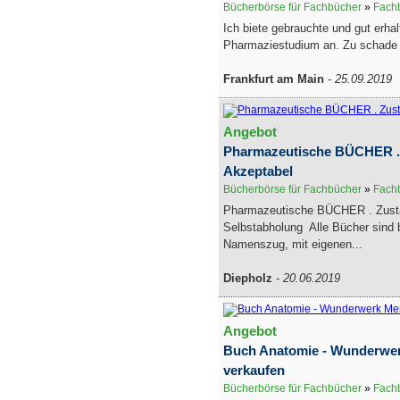
Bücherbörse für Fachbücher
»
Fachb
Ich biete gebrauchte und gut erha
Pharmaziestudium an. Zu schade f
Frankfurt am Main
-
25.09.2019
Angebot
Pharmazeutische BÜCHER .
Akzeptabel
Bücherbörse für Fachbücher
»
Fachb
Pharmazeutische BÜCHER . Zust
Selbstabholung Alle Bücher sind b
Namenszug, mit eigenen...
Diepholz
-
20.06.2019
Angebot
Buch Anatomie - Wunderwe
verkaufen
Bücherbörse für Fachbücher
»
Fachb