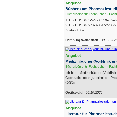
Angebot
Bücher zum Pharmaziestud
Bücherbörse für Fachbücher
»
Fachb
1. Buch: ISBN 3-527-30519-x Seh
2. Buch: ISBN 978-3-8047-2230-9
Zustand 30€...
Hamburg Wandsbek
-
30.12.202
Angebot
Medizinbücher (Vorklinik und
Bücherbörse für Fachbücher
»
Fachb
Ich biete Medizinbücher (Vorklinik 
Gebraucht, aber gut erhalten. Prei
Grüße
Greifswald
-
06.10.2020
Angebot
Literatur für Pharmaziestud