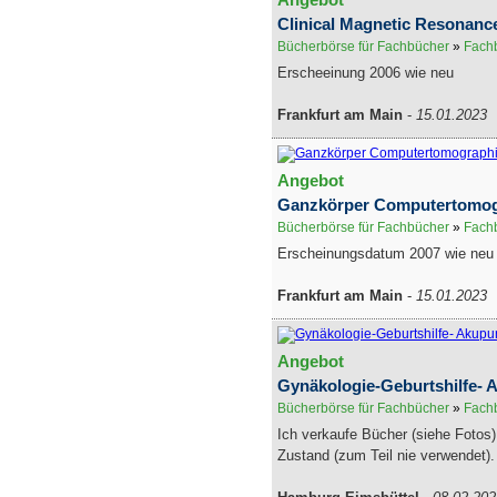
Clinical Magnetic Resonanc
Bücherbörse für Fachbücher
»
Fachb
Erscheeinung 2006 wie neu
Frankfurt am Main
-
15.01.2023
Angebot
Ganzkörper Computertomog
Bücherbörse für Fachbücher
»
Fachb
Erscheinungsdatum 2007 wie neu
Frankfurt am Main
-
15.01.2023
Angebot
Gynäkologie-Geburtshilfe- 
Bücherbörse für Fachbücher
»
Fachb
Ich verkaufe Bücher (siehe Fotos)
Zustand (zum Teil nie verwendet). 